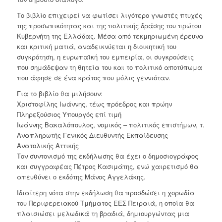
Το βιβλίο επιχειρεί να φωτίσει λιγότερο γνωστές πτυχές
της προσωπικότητας και της πολιτικής δράσης του πρώτου
Κυβερνήτη της Ελλάδας. Μέσα από τεκμηριωμένη έρευνα
και κριτική ματιά, αναδεικνύεται η διοικητική του
συγκρότηση, η ευρωπαϊκή του εμπειρία, οι συγκρούσεις
που σημάδεψαν τη θητεία του και το πολιτικό αποτύπωμα
που άφησε σε ένα κράτος που μόλις γεννιόταν.
Για το βιβλίο θα μιλήσουν:
Χριστοφίλης Ιωάννης, τέως πρόεδρος και πρώην
Πληρεξούσιος Υπουργός επί τιμή
Ιωάννης Βακαλόπουλος, νομικός – πολιτικός επιστήμων, τ.
Αναπληρωτής Γενικός Διευθυντής Εκπαίδευσης
Ανατολικής Αττικής
Τον συντονισμό της εκδήλωσης θα έχει ο δημοσιογράφος
και συγγραφέας Πέτρος Κασιμάτης, ενώ χαιρετισμό θα
απευθύνει ο εκδότης Μάνος Αγγελάκης.
Ιδιαίτερη νότα στην εκδήλωση θα προσδώσει η χορωδία
του Περιφερειακού Τμήματος ΕΕΣ Πειραιά, η οποία θα
πλαισιώσει μελωδικά τη βραδιά, δημιουργώντας μια