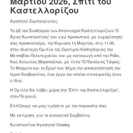
Μαρτίου 2026, Σπίτι του
Καστελλορίζου
Αγαπητοί Συμπατριώτες,
Το ΔΣ του Συνδέσμου των Απανταχού Καστελλοριζίων “Ο
Άγιος Κωνσταντίνος” και εγώ προσωπικά, με ευχαρίστηση
σας προσκαλούμε, την Κυριακή 1η Μαρτίου, στις 11.00,
στην ιδιαίτερη Ομιλία της Ομοτίμου Καθηγήτριας του
Μετσοβίου Πολυτεχνείου, και με καταγωγή από την Ρόδο,
Κας Αντωνίας Μοροπούλου, με τίτλο “Ο Πανάγιος Τάφος:
Το Μνημείο και το Έργο” και θέμα την αποκατάσταση του
Ιερού Κουβουκλίου, ένα έργο του οποίου επικεφαλής ήταν
η ίδια.
Η Ομιλία θα λάβει χώρα στο “Σπίτι του Καστελλορίζου”,
στον Πειραιά.
Ελπίζουμε να μας τιμήσετε με την παρουσία σας.
Με εκτίμηση, για το Διοικητικό Συμβούλιο,
Κωνσταντίνα Αγαπητού Crowley