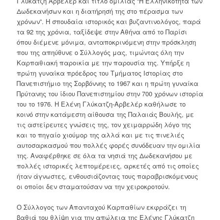
Γλύκατζη Αρβελέρ και τίτλο ομιλίας “Η Ελληνικότητα των
Δωδεκανήσων και η διατήρησή της στο πέρασμα των
χρόνων”. Η σπουδαία ιστορικός και βυζαντινολόγος, παρά
τα 92 της χρόνια, ταξίδεψε στην Αθήνα από το Παρίσι
όπου διέμενε μόνιμα, ανταποκρινόμενη στην πρόσκληση
που της απηύθυνε ο Σύλλογός μας, τιμώντας όλη την
Καρπαθιακή παροικία με την παρουσία της. Υπήρξε η
πρώτη γυναίκα πρόεδρος του Τμήματος Ιστορίας στο
Πανεπιστήμιο της Σορβόννης το 1967 και η πρώτη γυναίκα
Πρύτανης του ίδιου Πανεπιστημίου στην 700 χρόνων ιστορία
του το 1976. Η Ελένη Γλύκατζη-Αρβελέρ καθήλωσε το
κοινό στην κατάμεστη αίθουσα της Παλαιάς Βουλής, με
τις αστείρευτες γνώσεις της, τον χειμαρρώδη λόγο της
και το πηγαίο χιούμορ της αλλά και με τις πινελιές
αυτοσαρκασμού που πολλές φορές συνόδευαν την ομιλία
της. Αναφέρθηκε σε όλα τα νησιά της Δωδεκανήσου με
πολλές ιστορικές λεπτομέρειες, αρκετές από τις οποίες
ήταν άγνωστες, ενθουσιάζοντας τους παραβρισκόμενους
οι οποίοι δεν σταματούσαν να την χειροκροτούν.
Ο Σύλλογος των Απανταχού Καρπαθίων εκφράζει τη
βαθιά του θλίψη για την απώλεια της Ελένης Γλύκατζη