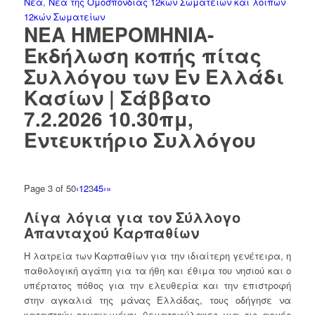
Νέα
,
Νέα της Ομοσπονδίας 12κών Σωματείων και λοιπών
12κών Σωματείων
ΝΕΑ ΗΜΕΡΟΜΗΝΙΑ-
Εκδήλωση κοπής πίτας
Συλλόγου των Εν Ελλάδι
Κασίων | Σάββατο
7.2.2026 10.30πμ,
Εντευκτήριο Συλλόγου
Page 3 of 50
‹
1
2
3
4
5
›
»
Λίγα λόγια για τον Σύλλογο
Απανταχού Καρπαθίων
Η λατρεία των Καρπαθίων για την ιδιαίτερη γενέτειρα, η
παθολογική αγάπη για τα ήθη και έθιμα του νησιού και ο
υπέρτατος πόθος για την ελευθερία και την επιστροφή
στην αγκαλιά της μάνας Ελλάδας, τους οδήγησε να
καταστούν οργανωμένοι θεματοφύλακες για τις αρχές