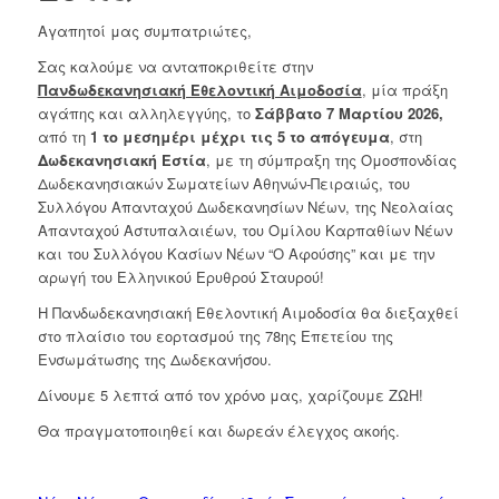
Αγαπητοί μας συμπατριώτες,
Σας καλούμε να ανταποκριθείτε στην
Πανδωδεκανησιακή Εθελοντική Αιμοδοσία
, μία πράξη
αγάπης και αλληλεγγύης, το
Σάββατο 7 Μαρτίου 2026,
από τη
1 το μεσημέρι μέχρι τις 5 το απόγευμα
, στη
Δωδεκανησιακή Εστία
, με τη σύμπραξη της Ομοσπονδίας
Δωδεκανησιακών Σωματείων Αθηνών-Πειραιώς, του
Συλλόγου Απανταχού Δωδεκανησίων Νέων, της Νεολαίας
Απανταχού Αστυπαλαιέων, του Ομίλου Καρπαθίων Νέων
και του Συλλόγου Κασίων Νέων “Ο Αφούσης” και με την
αρωγή του Ελληνικού Ερυθρού Σταυρού!
Η Πανδωδεκανησιακή Εθελοντική Αιμοδοσία θα διεξαχθεί
στο πλαίσιο του εορτασμού της 78ης Επετείου της
Ενσωμάτωσης της Δωδεκανήσου.
Δίνουμε 5 λεπτά από τον χρόνο μας, χαρίζουμε ΖΩΗ!
Θα πραγματοποιηθεί και δωρεάν έλεγχος ακοής.