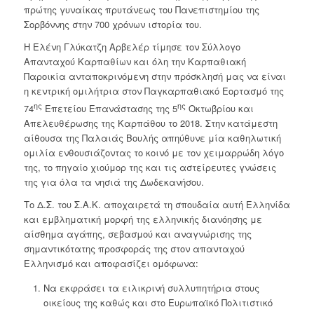
πρώτης γυναίκας πρυτάνεως του Πανεπιστημίου της
Σορβόννης στην 700 χρόνων ιστορία του.
Η Ελένη Γλύκατζη Αρβελέρ τίμησε τον Σύλλογο
Απανταχού Καρπαθίων και όλη την Καρπαθιακή
Παροικία ανταποκρινόμενη στην πρόσκλησή μας να είναι
η κεντρική ομιλήτρια στον Παγκαρπαθιακό Εορτασμό της
ης
ης
74
Επετείου Επανάστασης της 5
Οκτωβρίου και
Απελευθέρωσης της Καρπάθου το 2018. Στην κατάμεστη
αίθουσα της Παλαιάς Βουλής απηύθυνε μία καθηλωτική
ομιλία ενθουσιάζοντας το κοινό με τον χειμαρρώδη λόγο
της, το πηγαίο χιούμορ της και τις αστείρευτες γνώσεις
της για όλα τα νησιά της Δωδεκανήσου.
Το Δ.Σ. του Σ.Α.Κ. αποχαιρετά τη σπουδαία αυτή Ελληνίδα
και εμβληματική μορφή της ελληνικής διανόησης με
αίσθημα αγάπης, σεβασμού και αναγνώρισης της
σημαντικότατης προσφοράς της στον απανταχού
Ελληνισμό και αποφασίζει ομόφωνα:
Να εκφράσει τα ειλικρινή συλλυπητήρια στους
οικείους της καθώς και στο Ευρωπαϊκό Πολιτιστικό