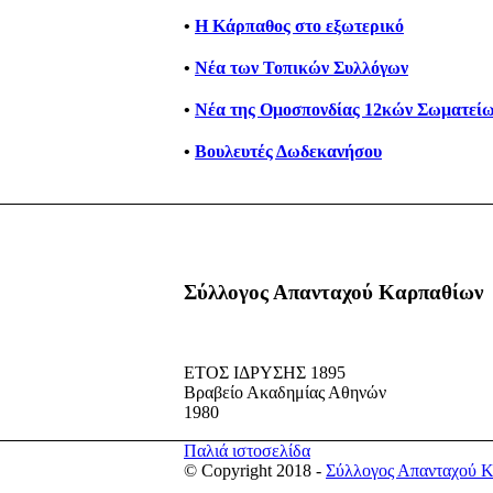
•
Η Κάρπαθος στο εξωτερικό
•
Νέα των Τοπικών Συλλόγων
•
Νέα της Ομοσπονδίας 12κών Σωματείω
•
Βουλευτές Δωδεκανήσου
Σύλλογος Απανταχού Καρπαθίων
ΕΤΟΣ ΙΔΡΥΣΗΣ 1895
Βραβείο Ακαδημίας Αθηνών
1980
Παλιά ιστοσελίδα
© Copyright 2018 -
Σύλλογος Απανταχού 