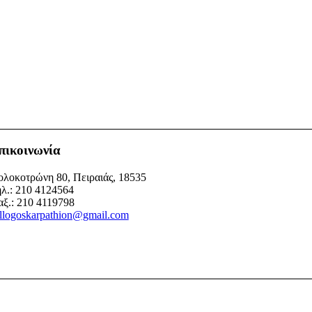
πικοινωνία
λοκοτρώνη 80, Πειραιάς, 18535
λ.: 210 4124564
ξ.: 210 4119798
llogoskarpathion@gmail.com