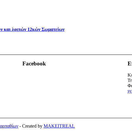
ν και λοιπών 12κών Σωματείων
Facebook
Ε
Κο
Τη
Φα
sy
Καρπαθίων
- Created by
MAKEITREAL