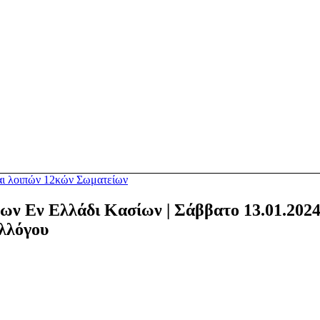
αι λοιπών 12κών Σωματείων
ων Εν Ελλάδι Κασίων | Σάββατο 13.01.202
υλλόγου