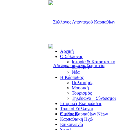
Αρχική
Ο Σύλλογος
Ιστορία & Καταστατικό
Διοίκηση
Νέα
Η Κάρπαθος
Πολιτισμός
Μουσική
Τουρισμός
Τηλέφωνα – Σύνδεσμοι
Ιστορικές Εκδηλώσεις
Τοπικοί Σύλλογοι
Facebook
Όμιλος Καρπαθίων Νέων
Καρπαθιακή Ηχώ
Επικοινωνία
Search