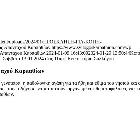
-content/uploads/2024/01/ΠΡΟΣΚΛΗΣΗ-ΓΙΑ-ΚΟΠΗ-
ος Απανταχού Καρπαθίων
https://www.syllogoskarpathion.com/wp-
 Απανταχού Καρπαθίων
2024-01-09 16:43:09
2024-01-29 13:50:44
Κοπ
| Σάββατο 13.01.2024 στις 11πμ | Εντευκτήριο Συλλόγου
νταχού Καρπαθίων
γενέτειρα, η παθολογική αγάπη για τα ήθη και έθιμα του νησιού και 
ς, τους οδήγησε να καταστούν οργανωμένοι θεματοφύλακες για τις
παθίων.