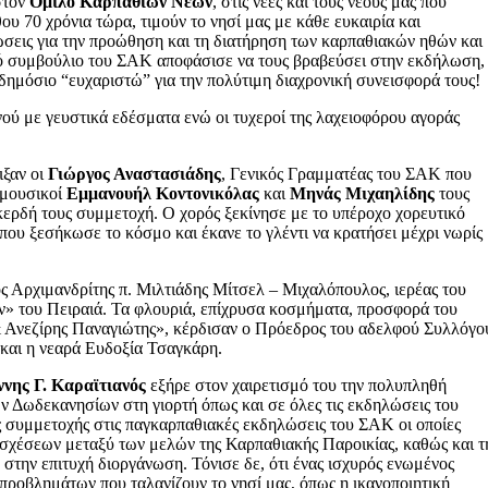
στον
Όμιλο Καρπαθίων Νέων
, στις νέες και τους νέους μας που
υ 70 χρόνια τώρα, τιμούν το νησί μας με κάθε ευκαιρία και
ώσεις για την προώθηση και τη διατήρηση των καρπαθιακών ηθών και
ικό συμβούλιο του ΣΑΚ αποφάσισε να τους βραβεύσει στην εκδήλωση,
 δημόσιο “ευχαριστώ” για την πολύτιμη διαχρονική συνεισφορά τους!
ού με γευστικά εδέσματα ενώ οι τυχεροί της λαχειοφόρου αγοράς
ιξαν οι
Γιώργος Αναστασιάδης
, Γενικός Γραμματέας του ΣΑΚ που
ι μουσικοί
Εμμανουήλ Κοντονικόλας
και
Μηνάς Μιχαηλίδης
τους
κερδή τους συμμετοχή. Ο χορός ξεκίνησε με το υπέροχο χορευτικό
υ ξεσήκωσε το κόσμο και έκανε το γλέντι να κρατήσει μέχρι νωρίς
ς Αρχιμανδρίτης π. Μιλτιάδης Μίτσελ – Μιχαλόπουλος, ιερέας του
» του Πειραιά. Τα φλουριά, επίχρυσα κοσμήματα, προσφορά του
 Ανεζίρης Παναγιώτης», κέρδισαν ο Πρόεδρος του αδελφού Συλλόγο
και η νεαρά Ευδοξία Τσαγκάρη.
νης Γ. Καραϊτιανός
εξήρε στον χαιρετισμό του την πολυπληθή
 Δωδεκανησίων στη γιορτή όπως και σε όλες τις εκδηλώσεις του
ς συμμετοχής στις παγκαρπαθιακές εκδηλώσεις του ΣΑΚ οι οποίες
 σχέσεων μεταξύ των μελών της Καρπαθιακής Παροικίας, καθώς και τ
την επιτυχή διοργάνωση. Τόνισε δε, ότι ένας ισχυρός ενωμένος
 προβλημάτων που ταλανίζουν το νησί μας, όπως η ικανοποιητική