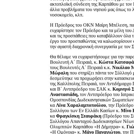
ακτοπλοϊκή σύνδεση της Καρπάθου με τον Π
άλλα προβλήματα του νησιού μας όπως το λιμ
νοσοκομείο, κλπ.
Η Πρόεδρος του ΟΚΝ Μαίρη Μπέλεση, παρ
ευχαρίστησε τον Πρόεδρο και τα μέλη του 
και τις προσπάθειες που καταβάλλουν όλα τ
έργο του προσπαθώντας να καλωσορίσουν σ
την αγαστή διαχρονική συνεργασία με τον
Θα θέλαμε να ευχαριστήσουμε για την παρο
Βουλευτή Α΄ Πειραιά, κ.
Κώστα Κατσαφά
τους Βουλευτές Α΄ Πειραιά κ.κ.
Νικόλαο 
Μώραλη
που στηρίζει πάντα τον Σύλλογό μ
δεσμεύτηκε να προχωρήσει στην κατασκευ
της Καλλίπολης Πειραιά, τον Αντιδήμαρχο 
και Β΄ Αντιπρόεδρο του ΣΑΚ κ.
Κομνηνό 
Αναστασιάδη,
τον Αντιπρόεδρο του Ιατρικ
Ομοσπονδίας Δωδεκανησιακών Σωματείων
κα
Λίνα Χαραλαμποπούλου
, την Πρόεδρ
Συλλόγου των Εν Ελλάδι Κασίων κ.
Μίνο 
κα
Φραγκίσκη Σταυράκη
(Πρόεδρο του Σ
Συλλόγου Απανταχού Δωδεκανησίων Νέων
Ολυμπιτών Καρπάθου «Η Δήμητρα» κ.
Γιώ
«Η Ομόνοια» κ.
Μάνο Παναγιώτου
, την 