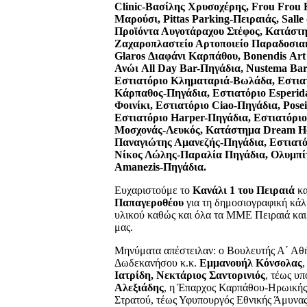
Clinic
-Βασίλης Χρυσοχέρης,
Frou
Frou
Μαρούσι,
Pittas
Parking
-Πειραιάς,
Salle
Προϊόντα Αυγοτάραχου Στέφος, Κατάστ
Ζαχαροπλαστείο Αρτοποιείο Παραδοσιακό
Glaros
Διαφάνι Καρπάθου,
Bonendis
Art
Ανώι
All
Day
Bar
-Πηγάδια,
Nustema
Bar
Εστιατόριο Κληματαριά-Βωλάδα, Εστια
Κάρπαθος-Πηγάδια, Εστιατόριο
Esperid
Φοινίκι, Εστιατόριο
Ciao
-Πηγάδια,
Pose
Εστιατόριο
Harper
-Πηγάδια, Εστιατόρι
Μοσχονάς-Λευκός, Κατάστημα
Dream
H
Παναγιώτης Αμανεζής-Πηγάδια, Εστιατ
Νίκος Λώλης-Παραλία Πηγάδια, Ολυμπ
Amanezis
-Πηγάδια.
Ευχαριστούμε το
Κανάλι 1 του Πειραιά
κα
Παπαγεροθέου
για τη δημοσιογραφική κά
υλικού καθώς και όλα τα ΜΜΕ Πειραιά και 
μας.
Μηνύματα απέστειλαν: ο Βουλευτής Α΄ Αθ
Δωδεκανήσου κ.κ.
Εμμανουήλ Κόνσολας
Ιατρίδη,
Νεκτάριος Σαντορινιός
, τέως υ
Αλεξιάδης
, η Έπαρχος Καρπάθου-Ηρωική
Στρατού, τέως Υφυπουργός Εθνικής Άμυνας