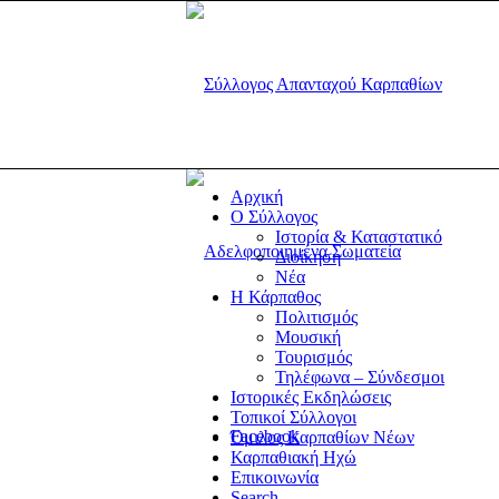
Αρχική
Ο Σύλλογος
Ιστορία & Καταστατικό
Διοίκηση
Νέα
Η Κάρπαθος
Πολιτισμός
Μουσική
Τουρισμός
Τηλέφωνα – Σύνδεσμοι
Ιστορικές Εκδηλώσεις
Τοπικοί Σύλλογοι
Facebook
Όμιλος Καρπαθίων Νέων
Καρπαθιακή Ηχώ
Επικοινωνία
Search