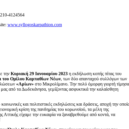
 210-4124564
ite:
www.syllogoskarpathion.com
κε την
Κυριακή 29 Ιανουαρίου 2023
η εκδήλωση κοπής πίτας του
ι του Ομίλου Καρπαθίων Νέων
, των δύο απανταχού συλλόγων των
δηλώσεων
«Αρίων»
στο Μικρολίμανο. Την πολύ όμορφη γιορτή τίμησ
 μας από τα Δωδεκάνησα, γεμίζοντας ασφυκτικά την καλαίσθητη
οινωνικές και πολιτιστικές εκδηλώσεις και δράσεις, αποχή την οποί
ονομική κρίση της πανδημίας του κορωνοϊού, τα μέλη της
ς Αττικής είχαμε την ευκαιρία να ξαναβρεθούμε από κοντά, να
ε!