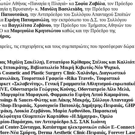
ιωτών Αθήνας «Παναγία η Πλαγιά» κα
Σοφία Ζαβόλα
, τον Πρόεδρο
γία η Βρυσιανή» κ.
Μανόλη Βασιλειάδη
, την Πρόεδρο του
υ Παπουτσάκη
, την Αντιπρόεδρο του Συλλόγου Απανταχού Σποϊτών
κα
Ειρήνη Παπαμανώλη
, την εκπρόσωπο του Δ.Σ. του Συλλόγου
» κα
Βαγγελίτσα Ζοβάνου
, την Πρόεδρο του Τμήματος Αθηνών του
CO κα
Μαριγούλα Κρητσιώτου
καθώς και την Πρόεδρο της
ήρας.
αιρείες, τις επιχειρήσεις και τους συμπατριώτες που προσέφεραν δώρα
μας Μιχάλη Σακέλλη), Εστιατόριο Κρίθαμος Στέλιος και Καλλιό
ώς Ιπποκράτης, Βιβλιοπωλείο Μικρή Κιβωτός-Νέο Ψυχικό,
s
Cosmetic
and
Plastic
Surgery
Clinic
-Χαλάνδρι, Διαγνωστικό
νωλάκη, Τουριστικό Γραφείο «
Rika
Travel
», Τουριστικό
άρκετ «Σκλαβενίτης», Γενική Γραμματεία Αθλητισμού-ευρωπαϊκ
IVE
, Οδοντιατρείο Γεώργιος Κούνης, Οδοντιατρείο Λίλυ Μελά,
 Μαργαρίτα Μαραγκού, Φαρμακείο Ειρήνη Λιτού Καμαράτου,
ssings
&
Sauces
-Φώτης και Λάκης Μακρής, Σύλλογο Απανταχού
Shop
-Πειραιάς, Χρυσοχοείο Παπουλής Δημήτρης-Πειραιάς,
GH
εράκη, Λουκία Ζερβάνου, Μαρία Αφθονίδου, Παρασκευή
δελφότητα Ολυμπιτών Καρπάθου «Η Δήμητρα», Όμιλο
ίου-Παράσχου, τον Αντιπρόεδρο Δ.Σ. ΣΑΚ Ιωάννη
al
Center
-Σύνταγμα, Κατάστημα ηλεκτρονικών ειδών
E
–
Connect
More
-Νέα Σμύρνη,
Derma
Aesthetic
Clinic
-Πειραιάς,
Forever
Las