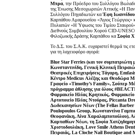
Μπρα
, την Πρόεδρο του Συλλόγου Βωλαδ
της Ένωσης Μεσοχωριτών Αττικής «Η Πανα
Συλλόγου Πηγαδιωτών κα
Έφη Ιωαννίδο
Καρπάθου Αμαρουσίου «Άγιος Γεώργιος» 
Πυλιατών «Η Ύψωσις του Τιμίου Σταυρού
Διεθνούς Συμβουλίου Χορού CID-UNES
Φιλοζωικής Δράσης Καρπάθου κα
Σοφία Χ
Το Δ.Σ. του Σ.Α.Κ. ευχαριστεί θερμά τις ετ
για τη λαχειοφόρο αγορά:
Blue
Star
Ferries
(και τον συμπατριώτη 
Κωνσταντινίδη, Γενική Κλινική Πειραι
Θεατρικές Επιχειρήσεις Τάγαρη,
Emfasi
Κέντρο
Medicus
Αλέξης και Θεοδώρα Μα
Γραφείο «
Timothy
’
s
Family
», Σούπερ Μ
πρόγραμμα άθλησης για όλους #
BEACT
Φαρμακείο Ηλίας Κρητικός, Φαρμακείο
Αρτοποιείο Ηλίας Ντούρας,
Piccanta
Dre
Δωδεκανησίων Νέων (
The
Fellas
Barber
Poulopoulos
Group
, Κωνσταντίνα Γαμπι
Θεοφανάκη, Λίνα Χαραλαμποπούλου), Α
Καρπαθίων Νέων, τη Σοφία Χατζηδημητρ
Χριστοδουλάκη,
Love
Smile
Athens
Dent
Πειραιάς,
La
Cloche
Nail
Boutique
and