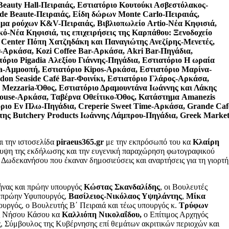
Beauty
Hall
-Πειραιάς, Εστιατόριο Κουτούκι Ασβεστόλακος-
de
Beaute
-Πειραιάς, Είδη δώρων
Monte
Carlo
-Πειραιάς,
ημα ρούχων
K
&
V
-Πειραιάς, Βιβλιοπωλείο
Artio
-Νέα Κηφισιά,
-Νέα Κηφισιά, τις επιχειρήσεις της Καρπάθου: Ξενοδοχείο
Center
Πόπη Χατζηδάκη και Παναγιώτης Ανεζίρης-Μενετές,
-Αρκάσα,
Kozi
Coffee
Bar
-Αρκάσα,
Akri
Bar
-Πηγάδια,
τόριο
Pigadia
Αλεξίου Γιάννης-Πηγάδια, Εστιατόριο Η ωραία
a
-Αμμοοπή, Εστιατόριο
Kipos
-Αρκάσα, Εστιατόριο Μαρίνα-
idon
Seaside
Caf
é
Bar
-Φοινίκι, Εστιατόριο Γλάρος-Αρκάσα,
ο
Mezzaria
-Όθος, Εστιατόριο Δραμουντάνα Ιωάννης και Λάκης
ouse
-Αρκάσα, Ταβέρνα Οθείτικο-Όθος, Κατάστημα
Amanezis
όριο Εν Πλω-Πηγάδια,
Creperie
Sweet
Time
-Αρκάσα,
Grande
Caf
ίτης
Butchery
Products
Ιωάννης Λάμπρου-Πηγάδια,
Greek
Marke
ι την ιστοσελίδα
piraeus
365.
gr
με την εκπρόσωπό του κα
Κλαίρη
λυψη της εκδήλωσης και την ευγενική παραχώρηση φωτογραφικού
Δωδεκανήσου που έκαναν δημοσιεύσεις και αναρτήσεις για τη γιορτή
ήνας και πρώην υπουργός
Κώστας Σκανδαλίδης
, οι Βουλευτές
, πρώην Υφυπουργός,
Βασίλειος-Νικόλαος Υψηλάντης
,
Μίκα
πουργός, ο Βουλευτής Β΄ Πειραιά και τέως υπουργός κ.
Τρύφων
ς Νήσου Κάσου κα
Καλλιόπη Νικολαΐδου,
ο Επίτιμος Αρχηγός
, Σύμβουλος της Κυβέρνησης επί θεμάτων ακριτικών περιοχών και