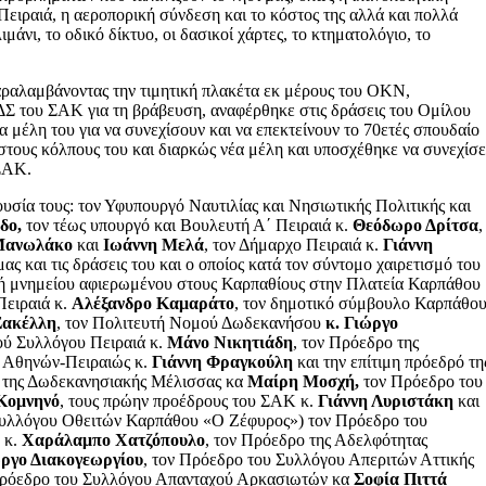
ειραιά, η αεροπορική σύνδεση και το κόστος της αλλά και πολλά
άνι, το οδικό δίκτυο, οι δασικοί χάρτες, το κτηματολόγιο, το
αλαμβάνοντας την τιμητική πλακέτα εκ μέρους του ΟΚΝ,
ΔΣ του ΣΑΚ για τη βράβευση, αναφέρθηκε στις δράσεις του Ομίλου
α μέλη του για να συνεχίσουν και να επεκτείνουν το 70ετές σπουδαίο
τους κόλπους του και διαρκώς νέα μέλη και υποσχέθηκε να συνεχίσε
 ΣΑΚ.
υσία τους: τον Υφυπουργό Ναυτιλίας και Νησιωτικής Πολιτικής και
δο,
τον τέως υπουργό και Βουλευτή Α΄ Πειραιά κ.
Θεόδωρο Δρίτσα
,
Μανωλάκο
και
Ιωάννη Μελά
, τον Δήμαρχο Πειραιά κ.
Γιάννη
ας και τις δράσεις του και ο οποίος κατά τον σύντομο χαιρετισμό του
ή μνημείου αφιερωμένου στους Καρπαθίους στην Πλατεία Καρπάθου
Πειραιά κ.
Αλέξανδρο Καμαράτο
, τον δημοτικό σύμβουλο Καρπάθο
Σακέλλη
, τον Πολιτευτή Νομού Δωδεκανήσου
κ. Γιώργο
ού Συλλόγου Πειραιά κ.
Μάνο Νικητιάδη
, τον Πρόεδρο της
 Αθηνών-Πειραιώς κ.
Γιάννη Φραγκούλη
και την επίτιμη πρόεδρό τη
ο της Δωδεκανησιακής Μέλισσας κα
Μαίρη Μοσχή,
τον Πρόεδρο του
Κομνηνό
, τους πρώην προέδρους του ΣΑΚ κ.
Γιάννη Λυριστάκη
και
υλλόγου Οθειτών Καρπάθου «Ο Ζέφυρος») τον Πρόεδρο του
 κ.
Χαράλαμπο Χατζόπουλο
, τον Πρόεδρο της Αδελφότητας
ργο Διακογεωργίου
, τον Πρόεδρο του Συλλόγου Απεριτών Αττικής
Πρόεδρο του Συλλόγου Απανταχού Αρκασιωτών κα
Σοφία Πιττά