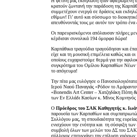
Η φετινή μας εκδήλωση ήταν αφιερωμένη 
κρατούν ζωντανή την παράδοση της Καρπάθο
συμμετέχουν ενεργά σε δράσεις και εκδηλ
εθίμων! Γι’ αυτό και σύσσωμο το διοικητ
απευθύνοντάς τους με αυτόν τον τρόπο ένα
Οι παρευρισκόμενοι απόλαυσαν πλήρες μεν
κέρδισαν συνολικά 194 όμορφα δώρα!
Καρπάθικα τραγούδια τραγούδησαν και έπα
είχε και τη μουσική επιμέλεια καθώς και ο
οποίους ευχαριστούμε θερμά για την αφιλο
συγκρότημα του Ομίλου Καρπαθίων Νέων πο
το απόγευμα!
Την πίτα μας ευλόγησε ο Πανοσιολογιότατο
Ιερού Ναού Παναγιάς «Ρόδον το Αμάραντον
«Bonendis Art Center – Χατζηδάκη Πόπη &
των Εν Ελλάδι Κασίων κ. Μίνος Κομνηνός 
Ο
Πρόεδρος του ΣΑΚ Καθηγητής κ. Ιωάν
παρουσία των Καρπαθίων και συμπατριωτών
Συλλόγου μας, τη σπουδαιότητα της ευρεία
ενισχύουν την ενότητα και τη σύσφιξη των
συμβολή όλων των μελών του ΔΣ του ΣΑΚ σ
σύλλογος επιτυγχάνει την επίλυση χρόνιων