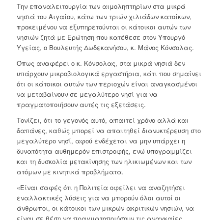
Την επαναλειτουργία των αιμοληπτηρίων στα μικρά
νησιά του Αιγαίου, κάτω των τριών χιλιάδων κατοίκων,
προκειμένου να εξυπηρετούνται οι κάτοικοι αυτών των
νησιών ζητά με Ερώτηση που κατέθεσε στον Υπουργό
Υγείας, ο Βουλευτής Δωδεκανήσου, κ. Μάνος Κόνσολας.
Όπως αναφέρει ο κ. Κόνσολας, στα μικρά νησιά δεν
υπάρχουν μικροβιολογικά εργαστήρια, κάτι που σημαίνει
ότι οι κάτοικοι αυτών των περιοχών είναι αναγκασμένοι
να μεταβαίνουν σε μεγαλύτερο νησί για να
πραγματοποιήσουν αυτές τις εξετάσεις.
Τονίζει, ότι το γεγονός αυτό, απαιτεί χρόνο αλλά και
δαπάνες, καθώς μπορεί να απαιτηθεί διανυκτέρευση στο
μεγαλύτερο νησί, αφού ενδέχεται να μην υπάρχει η
δυνατότητα αυθημερόν επιστροφής, ενώ υπογραμμίζει
και τη δυσκολία μετακίνησης των ηλικιωμένων και των
ατόμων με κινητικά προβλήματα.
«Είναι σαφές ότι η Πολιτεία οφείλει να αναζητήσει
εναλλακτικές λύσεις για να μπορούν όλοι αυτοί οι
άνθρωποι, οι κάτοικοι των μικρών ακριτικών νησιών, να
είναι σε θέση να πραγματοποιήσουν τις αναγκαίες