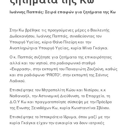
Ιωάννης Παππάς: Σειρά επαφών για ζητήματα της Κω
Στην Κω βρέθηκε τις προηγούμενες μέρες ο Βουλευτής
Δωδεκανήσου, Ιωάννης Παππάς, συνοδεύοντας τον
Υπουργό Υγείας, κύριο Θάνο Πλεύρη και την
Αναπληρώτρια Υπουργό Υγείας, κυρία Μίνα Γκάγκα.
Ο κ. Παππάς συζήτησε για ζητήματα της επικαιρότητας
αλλά και του νησιού, στο ραδιοφωνικό σταθμό
«Έκφραση», στην εκπομπή του Παναγιώτη Ζουζούνη, καθώς
και στο ραδιόφωνο “PROTO”, στην εκπομπή της Σάντυς
Λαδικού.
Επισκέφτηκε τον Μητροπολίτη Κώου και Νισύρου, κ.κ
Ναθαναήλ, την Αστυνομική Διεύθυνση, το Επαρχείο, τη
Δ.Ο.Υ Κω και πραγματοποίησε σύσκεψη με την Πρόεδρο
της Ένωσης Ξενοδόχων Κω, κυρία Κωνσταντίνα Σβύνου.
Επισκέφτηκε το Ιπποκράτειο Ίδρυμα, όπου μαζί με την
κυρία Γκάγκα είχαν την ευκαιρία να δουν ιατρικές