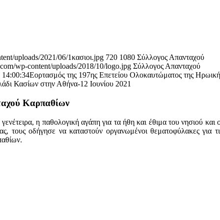
tent/uploads/2021/06/1κασιοι.jpg
720
1080
Σύλλογος Απανταχού
.com/wp-content/uploads/2018/10/logo.jpg
Σύλλογος Απανταχού
 14:00:34
Εορτασμός της 197ης Επετείου Ολοκαυτώματος της Ηρωική
άδι Κασίων στην Αθήνα-12 Ιουνίου 2021
νταχού Καρπαθίων
γενέτειρα, η παθολογική αγάπη για τα ήθη και έθιμα του νησιού και 
ς, τους οδήγησε να καταστούν οργανωμένοι θεματοφύλακες για τις
παθίων.