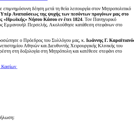
ε επιμνημόσυνη δέηση μετά τη θεία λειτουργία στον Μητροπολιτικό
,
Υπέρ Αναπαύσεως της ψυχής των πεσόντων προγόνων μας στο
μας «Ηρωϊκής» Νήσου Κάσου
εν έτει 1824
. Τον Πανηγυρικό
ιος Εμμανουήλ Περσελής. Ακολούθησε κατάθεση στεφάνων στο
οσώπησε ο Πρόεδρος του Συλλόγου μας, κ.
Ιωάννης Γ. Καραϊτιανό
νεπιστημίου Αθηνών και Διευθυντής Χειρουργικής Κλινικής του
ρέστη στη δοξολογία στη Μητρόπολη και κατέθεσε στεφάνι στο
ι Κασίων
δήλωση: