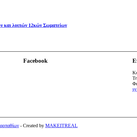
ν και λοιπών 12κών Σωματείων
Facebook
Ε
Κο
Τη
Φα
sy
Καρπαθίων
- Created by
MAKEITREAL