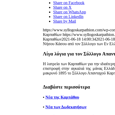
Share on Facebook
Share on X
Share on WhatsApp
Share on LinkedIn
Share by Mail
https://www.syllogoskarpathion.com/wp-con
Καρπαθίων
https://www.syllogoskarpathion
Καρπαθίων
2021-06-18 14:00:34
2021-06-18
Νήσου Κάσου από τον Σύλλογο των Εν Ελλ
Λίγα λόγια για τον Σύλλογο Απα
Η λατρεία των Καρπαθίων για την ιδιαίτερη 
επιστροφή στην αγκαλιά της μάνας Ελλάδα
μακρυνό 1895 το Σύλλογο Απανταχού Καρ
Διαβάστε περισσότερα
•
Νέα της Καρπάθου
•
Νέα των Δωδεκανήσων