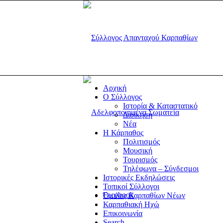
Αρχική
Ο Σύλλογος
Ιστορία & Καταστατικό
Διοίκηση
Νέα
Η Κάρπαθος
Πολιτισμός
Μουσική
Τουρισμός
Τηλέφωνα – Σύνδεσμοι
Ιστορικές Εκδηλώσεις
Τοπικοί Σύλλογοι
Facebook
Όμιλος Καρπαθίων Νέων
Καρπαθιακή Ηχώ
Επικοινωνία
Search