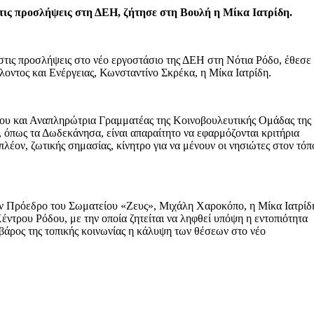
στις προσλήψεις στη ΔΕΗ, ζήτησε στη Βουλή η Μίκα Ιατρίδη.
 στις προσλήψεις στο νέο εργοστάσιο της ΔΕΗ στη Νότια Ρόδο, έθεσε
οντος και Ενέργειας, Κωνσταντίνο Σκρέκα, η Μίκα Ιατρίδη.
ου και Αναπληρώτρια Γραμματέας της Κοινοβουλευτικής Ομάδας της
ή, όπως τα Δωδεκάνησα, είναι απαραίτητο να εφαρμόζονται κριτήρια
ιπλέον, ζωτικής σημασίας, κίνητρο για να μένουν οι νησιώτες στον τόπ
τον Πρόεδρο του Σωματείου «Ζευς», Μιχάλη Χαροκόπο, η Μίκα Ιατρίδ
έντρου Ρόδου, με την οποία ζητείται να ληφθεί υπόψη η εντοπιότητα
 βάρος της τοπικής κοινωνίας η κάλυψη των θέσεων στο νέο