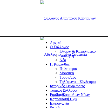
Αρχική
Ο Σύλλογος
Ιστορία & Καταστατικό
Διοίκηση
Νέα
Η Κάρπαθος
Πολιτισμός
Μουσική
Τουρισμός
Τηλέφωνα – Σύνδεσμοι
Ιστορικές Εκδηλώσεις
Τοπικοί Σύλλογοι
Facebook
Όμιλος Καρπαθίων Νέων
Καρπαθιακή Ηχώ
Επικοινωνία
Search