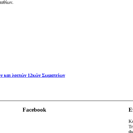
παθίων.
ν και λοιπών 12κών Σωματείων
Facebook
Ε
Κο
Τη
Φα