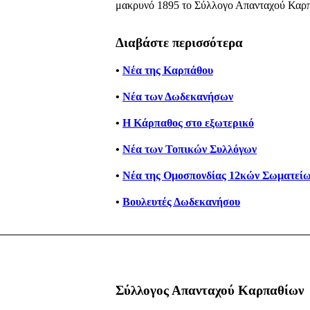
μακρυνό 1895 το Σύλλογο Απανταχού Καρ
Διαβάστε περισσότερα
•
Νέα της Καρπάθου
•
Νέα των Δωδεκανήσων
•
Η Κάρπαθος στο εξωτερικό
•
Νέα των Τοπικών Συλλόγων
•
Νέα της Ομοσπονδίας 12κών Σωματείω
•
Βουλευτές Δωδεκανήσου
Σύλλογος Απανταχού Καρπαθίων