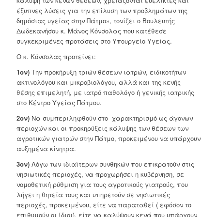
κάλυψη των κενών θέσεων, χρειάζονται ευέλικτες και
έξυπνες λύσεις για την επίλυση των προβλημάτων της
δημόσιας υγείας στην Πάτμο», τονίζει ο Βουλευτής
Δωδεκανήσου κ. Μάνος Κόνσολας που κατέθεσε
συγκεκριμένες προτάσεις στο Υπουργείο Υγείας.
Ο κ. Κόνσολας προτείνει:
1ον)
Την προκήρυξη τριών θέσεων ιατρών, ειδικοτήτων
ακτινολόγου και μικροβιολόγου, αλλά και της κενής
θέσης επιμελητή, με ιατρό παθολόγο ή γενικής ιατρικής
στο Κέντρο Υγείας Πάτμου.
2ον)
Να συμπεριληφθούν στο χαρακτηρισμό ως άγονων
περιοχών και οι προκηρύξεις κάλυψης των θέσεων των
αγροτικών γιατρών στην Πάτμο, προκειμένου να υπάρχουν
αυξημένα κίνητρα.
3ον)
Λόγω των ιδιαίτερων συνθηκών που επικρατούν στις
νησιωτικές περιοχές, να προχωρήσει η κυβέρνηση, σε
νομοθετική ρύθμιση για τους αγροτικούς γιατρούς, που
λήγει η θητεία τους και υπηρετούν σε νησιωτικές
περιοχές, προκειμένου, είτε να παραταθεί ( εφόσον το
επιθυμούν οι ίδιοι), είτε να καλύψουν κενά που υπάρχουν