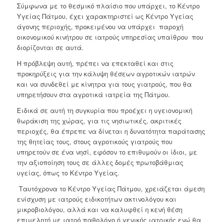
Σύμφωνα με το θεσμικό πλαίσιο που υπάρχει, το Κέντρο
Υγείας Πάτμου, έχει χαρακτηριστεί ως Κέντρο Υγείας
άγονης περιοχής, προκειμένου να υπάρχει παροχή
οικονομικού κινήτρου σε ιατρούς υπηρεσίας υπαίθρου που
διορίζονται σε αυτά.
Η πρόβλεψη αυτή, πρέπει να επεκταθεί και στις
προκηρύξεις για την κάλυψη θέσεων αγροτικών ιατρών
και να συνδεθεί με κίνητρα για τους γιατρούς, που θα
υπηρετήσουν στα αγροτικά ιατρεία της Πάτμου.
Ειδικά σε αυτή τη συγκυρία που προέχει η υγειονομική
θωράκιση της χώρας, για τις νησιωτικές, ακριτικές
περιοχές, θα έπρεπε να δίνεται η δυνατότητα παράτασης
της θητείας τους, στους αγροτικούς γιατρούς που
υπηρετούν σε ένα νησί, εφόσον το επιθυμούν οι ίδιοι, με
την αξιοποίηση τους σε άλλες δομές πρωτοβάθμιας
υγείας, όπως το Κέντρο Υγείας.
Ταυτόχρονα το Κέντρο Υγείας Πάτμου, χρειάζεται άμεση
ενίσχυση με ιατρούς ειδικοτήτων ακτινολόγου και
μικροβιολόγου, αλλά και να καλυφθεί η κενή θέση
επιμελητή με ιατρό παθολόγο ή γενικής ιατρικής ενώ θα