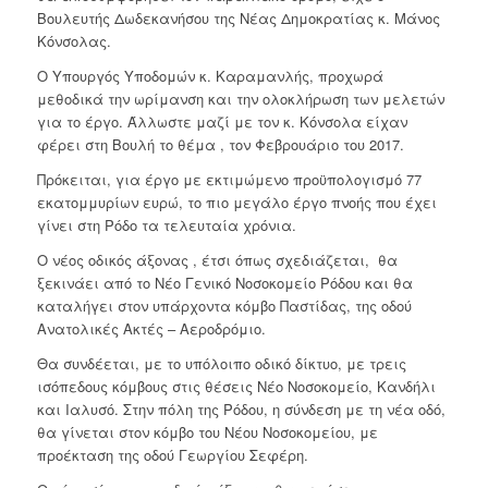
Βουλευτής Δωδεκανήσου της Νέας Δημοκρατίας κ. Μάνος
Κόνσολας.
Ο Υπουργός Υποδομών κ. Καραμανλής, προχωρά
μεθοδικά την ωρίμανση και την ολοκλήρωση των μελετών
για το έργο. Άλλωστε μαζί με τον κ. Κόνσολα είχαν
φέρει στη Βουλή το θέμα , τον Φεβρουάριο του 2017.
Πρόκειται, για έργο με εκτιμώμενο προϋπολογισμό 77
εκατομμυρίων ευρώ, το πιο μεγάλο έργο πνοής που έχει
γίνει στη Ρόδο τα τελευταία χρόνια.
Ο νέος οδικός άξονας , έτσι όπως σχεδιάζεται, θα
ξεκινάει από το Νέο Γενικό Νοσοκομείο Ρόδου και θα
καταλήγει στον υπάρχοντα κόμβο Παστίδας, της οδού
Ανατολικές Ακτές – Αεροδρόμιο.
Θα συνδέεται, με το υπόλοιπο οδικό δίκτυο, με τρεις
ισόπεδους κόμβους στις θέσεις Νέο Νοσοκομείο, Κανδήλι
και Ιαλυσό. Στην πόλη της Ρόδου, η σύνδεση με τη νέα οδό,
θα γίνεται στον κόμβο του Νέου Νοσοκομείου, με
προέκταση της οδού Γεωργίου Σεφέρη.