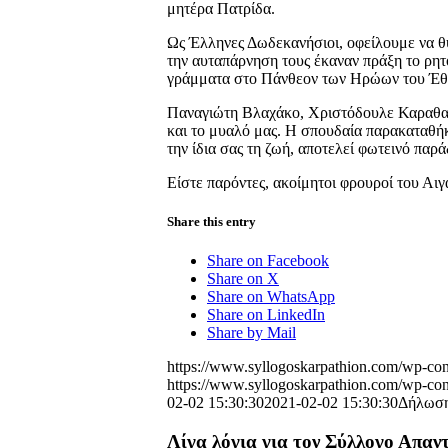
μητέρα Πατρίδα.
Ως Έλληνες Δωδεκανήσιοι, οφείλουμε να θ
την αυταπάρνηση τους έκαναν πράξη το ρητ
γράμματα στο Πάνθεον των Ηρώων του Έθ
Παναγιώτη Βλαχάκο, Χριστόδουλε Καραθαν
και το μυαλό μας. Η σπουδαία παρακαταθήκη
την ίδια σας τη ζωή, αποτελεί φωτεινό παρά
Είστε παρόντες, ακοίμητοι φρουροί του Αιγ
Share this entry
Share on Facebook
Share on X
Share on WhatsApp
Share on LinkedIn
Share by Mail
https://www.syllogoskarpathion.com/wp-con
https://www.syllogoskarpathion.com/wp-con
02-02 15:30:30
2021-02-02 15:30:30
Δήλωση
Λίγα λόγια για τον Σύλλογο Απα