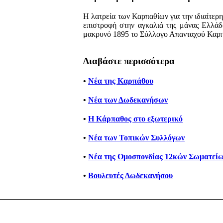
Η λατρεία των Καρπαθίων για την ιδιαίτερη 
επιστροφή στην αγκαλιά της μάνας Ελλάδα
μακρυνό 1895 το Σύλλογο Απανταχού Καρ
Διαβάστε περισσότερα
•
Νέα της Καρπάθου
•
Νέα των Δωδεκανήσων
•
Η Κάρπαθος στο εξωτερικό
•
Νέα των Τοπικών Συλλόγων
•
Νέα της Ομοσπονδίας 12κών Σωματείω
•
Βουλευτές Δωδεκανήσου