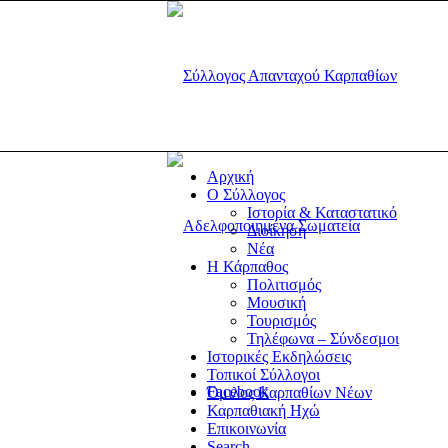
Αρχική
Ο Σύλλογος
Ιστορία & Καταστατικό
Διοίκηση
Νέα
Η Κάρπαθος
Πολιτισμός
Μουσική
Τουρισμός
Τηλέφωνα – Σύνδεσμοι
Ιστορικές Εκδηλώσεις
Τοπικοί Σύλλογοι
Facebook
Όμιλος Καρπαθίων Νέων
Καρπαθιακή Ηχώ
Επικοινωνία
Search