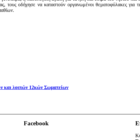
ς, τους οδήγησε να καταστούν οργανωμένοι θεματοφύλακες για τις
παθίων.
ν και λοιπών 12κών Σωματείων
Facebook
Ε
Κο