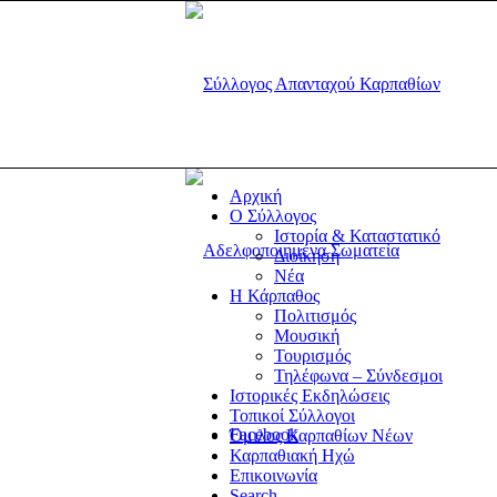
Αρχική
Ο Σύλλογος
Ιστορία & Καταστατικό
Διοίκηση
Νέα
Η Κάρπαθος
Πολιτισμός
Μουσική
Τουρισμός
Τηλέφωνα – Σύνδεσμοι
Ιστορικές Εκδηλώσεις
Τοπικοί Σύλλογοι
Facebook
Όμιλος Καρπαθίων Νέων
Καρπαθιακή Ηχώ
Επικοινωνία
Search