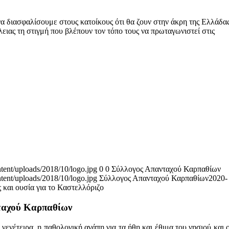
α διασφαλίσουμε στους κατοίκους ότι θα ζουν στην άκρη της Ελλάδα
ειας τη στιγμή που βλέπουν τον τόπο τους να πρωταγωνιστεί στις
tent/uploads/2018/10/logo.jpg
0
0
Σύλλογος Απανταχού Καρπαθίων
tent/uploads/2018/10/logo.jpg
Σύλλογος Απανταχού Καρπαθίων
2020-
 και ουσία για το Καστελλόριζο
νταχού Καρπαθίων
γενέτειρα, η παθολογική αγάπη για τα ήθη και έθιμα του νησιού και 