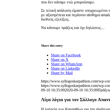
που δεν κάναμε ενώ μπορούσαμε.
Σε τελική ανάλυση είμαστε υποχρεωμένοι ν
με αξιοπρέπεια και περίσσιο αίσθημα ασφάλ
διεθνείς εξελίξεις.
Να κάνουμε πράξεις και όχι δηλώσεις…
Share this entry
Share on Facebook
Share on X
Share on WhatsApp
Share on LinkedIn
Share by Mail
https://www.syllogoskarpathion.com/wp-con
https://www.syllogoskarpathion.com/wp-con
09-10 16:35:09
2020-09-10 16:35:09
Πράξεις
Λίγα λόγια για τον Σύλλογο Απα
Η λατρεία των Καρπαθίων για την ιδιαίτερη 