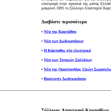
επιστροφή στην αγκαλιά της μάνας Ελλάδα
μακρυνό 1895 το Σύλλογο Απανταχού Καρ
Διαβάστε περισσότερα
•
Νέα της Καρπάθου
•
Νέα των Δωδεκανήσων
•
Η Κάρπαθος στο εξωτερικό
•
Νέα των Τοπικών Συλλόγων
•
Νέα της Ομοσπονδίας 12κών Σωματείω
•
Βουλευτές Δωδεκανήσου
Σύλλογος Απανταχού Καρπαθίων