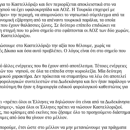
για το Καστελλόριζο και δεν περιορίζεται αποκλειστικά στο να
ησιού να έχει υφαλοκρηπίδα και ΑΟΖ. Η Τουρκία επιχειρεί με
άρει» την περιοχή, να απομονώσει το νησιωτικό σύμπλεγμα από τα
νομική εξάρτηση από τα απέναντι τουρκικά παράλια, τα οποία
που έχουν θαλάσσιες ζώνες. Σε δεύτερο επίπεδο επιδιώκει να
η στιγμή που το μόνο σημείο στο εφάπτονται οι ΑΟΖ των δύο χωρών,
 Καστελλόριζου.
δώσουμε στο Καστελλόριζο την αξία που θέλουμε, χωρίς να
 Δίκαιο και όσα αυτό προβλέπει. Ο λόγος είναι ότι στο σημείο που
πό άλλες ενέργειες που θα έχουν απτό αποτέλεσμα. Τέτοιες ενέργειες
ών του νησιού, σε όλα τα επίπεδα στην κυριολεξία. Μία δεύτερη
ομικού χαρακτήρα. Δεν πρόκειται να σταματήσω να λέω ότι αποτελεί
 φορολογικών συντελεστών στα Δωδεκάνησα και δεν ήταν παράλογο ν
 πολύτιμη θα ήταν η δημιουργία ειδικού φορολογικού καθεστώτος για
τι «πρέπει όλοι οι Έλληνες να δηλώσουν ότι είναι από τα Δωδεκάνησα
ρίσιμες», τώρα όλοι οι Έλληνες πρέπει να νιώσουν Καστελλοριζιοί.
μες, πιο κρίσιμες από εκείνες που ζήσαμε όλο το προηγούμενο διάστημα
σιμες από όσα θα γίνουν στο μέλλον.
μπορούμε, έτσι ώστε στο μέλλον να μην μετανιώνουμε για πράγματα