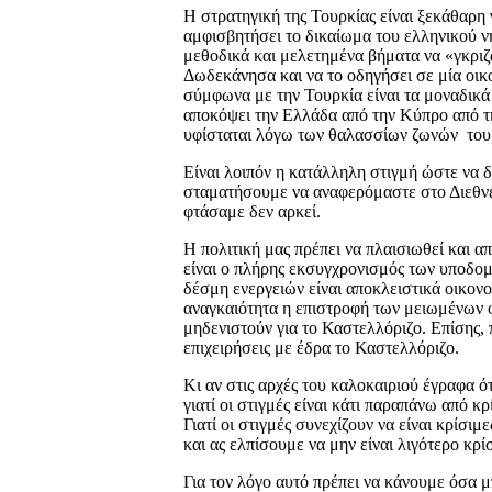
Η στρατηγική της Τουρκίας είναι ξεκάθαρη 
αμφισβητήσει το δικαίωμα του ελληνικού ν
μεθοδικά και μελετημένα βήματα να «γκριζ
Δωδεκάνησα και να το οδηγήσει σε μία οικο
σύμφωνα με την Τουρκία είναι τα μοναδικά 
αποκόψει την Ελλάδα από την Κύπρο από τ
υφίσταται λόγω των θαλασσίων ζωνών του
Είναι λοιπόν η κατάλληλη στιγμή ώστε να 
σταματήσουμε να αναφερόμαστε στο Διεθνές
φτάσαμε δεν αρκεί.
Η πολιτική μας πρέπει να πλαισιωθεί και α
είναι ο πλήρης εκσυγχρονισμός των υποδομ
δέσμη ενεργειών είναι αποκλειστικά οικον
αναγκαιότητα η επιστροφή των μειωμένων
μηδενιστούν για το Καστελλόριζο. Επίσης,
επιχειρήσεις με έδρα το Καστελλόριζο.
Κι αν στις αρχές του καλοκαιριού έγραφα ό
γιατί οι στιγμές είναι κάτι παραπάνω από κ
Γιατί οι στιγμές συνεχίζουν να είναι κρίσι
και ας ελπίσουμε να μην είναι λιγότερο κρί
Για τον λόγο αυτό πρέπει να κάνουμε όσα 