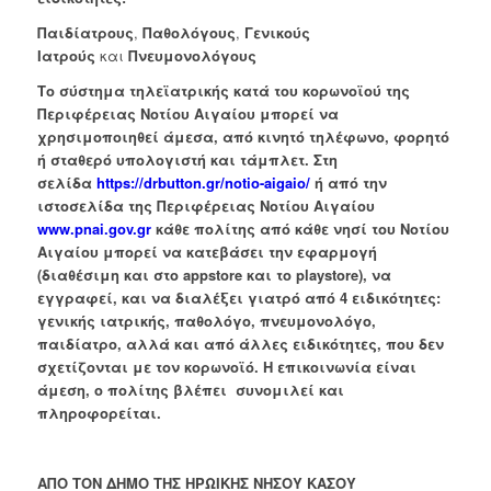
Παιδίατρους
,
Παθολόγους
,
Γενικούς
Ιατρούς
και
Πνευμονολόγους
Το σύστημα τηλεϊατρικής κατά του κορωνοϊού της
Περιφέρειας Νοτίου Αιγαίου μπορεί να
χρησιμοποιηθεί άμεσα, από κινητό τηλέφωνο, φορητό
ή σταθερό υπολογιστή και τάμπλετ. Στη
σελίδα
https://drbutton.gr/notio-aigaio/
ή από την
ιστοσελίδα της Περιφέρειας Νοτίου Αιγαίου
www.pnai.gov.gr
κάθε πολίτης από κάθε νησί του Νοτίου
Αιγαίου μπορεί να κατεβάσει την εφαρμογή
(διαθέσιμη και στο appstore και το playstore), να
εγγραφεί, και να διαλέξει γιατρό από 4 ειδικότητες:
γενικής ιατρικής, παθολόγο, πνευμονολόγο,
παιδίατρο, αλλά και από άλλες ειδικότητες, που δεν
σχετίζονται με τον κορωνοϊό. Η επικοινωνία είναι
άμεση, ο πολίτης βλέπει συνομιλεί και
πληροφορείται.
ΑΠΟ ΤΟΝ ΔΗΜΟ ΤΗΣ ΗΡΩΙΚΗΣ ΝΗΣΟΥ ΚΑΣΟΥ