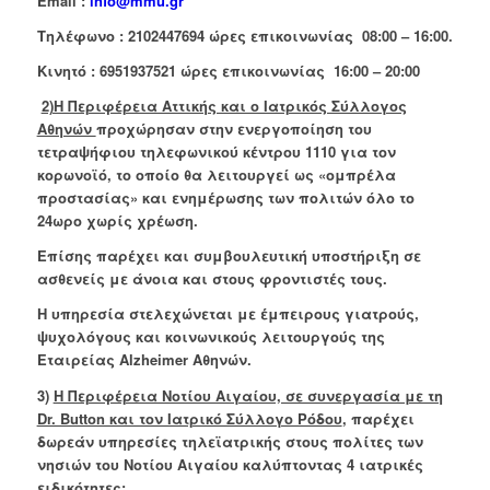
Email
:
info
@
mmu
.
gr
Τηλέφωνο : 2102447694 ώρες επικοινωνίας 08:00 – 16:00.
Κινητό : 6951937521 ώρες επικοινωνίας 16:00 – 20:00
2)Η Περιφέρεια Αττικής και ο Ιατρικός Σύλλογος
Αθηνών
προχώρησαν στην ενεργοποίηση του
τετραψήφιου τηλεφωνικού κέντρου 1110 για τον
κορωνοϊό, το οποίο θα λειτουργεί ως «ομπρέλα
προστασίας» και ενημέρωσης των πολιτών όλο το
24ωρο χωρίς χρέωση.
Επίσης παρέχει και συμβουλευτική υποστήριξη σε
ασθενείς με άνοια και στους φροντιστές τους.
Η υπηρεσία στελεχώνεται με έμπειρους γιατρούς,
ψυχολόγους και κοινωνικούς λειτουργούς της
Εταιρείας Α
lzheimer
Αθηνών.
3)
Η Περιφέρεια Νοτίου Αιγαίου, σε συνεργασία με τη
Dr. Button και τον Ιατρικό Σύλλογο Ρόδου
, παρέχει
δωρεάν υπηρεσίες τηλεϊατρικής στους πολίτες των
νησιών του Νοτίου Αιγαίου καλύπτοντας 4 ιατρικές
ειδικότητες: