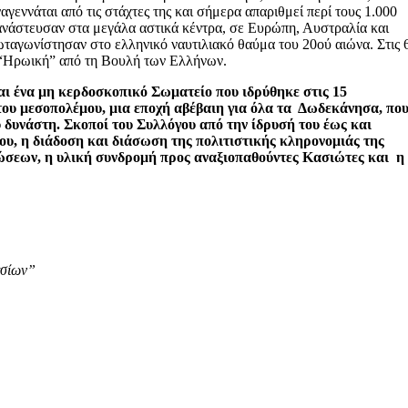
γεννάται από τις στάχτες της και σήμερα απαριθμεί περί τους 1.000
ανάστευσαν στα μεγάλα αστικά κέντρα, σε Ευρώπη, Αυστραλία και
ωταγωνίστησαν στο ελληνικό ναυτιλιακό θαύμα του 20ού αιώνα. Στις 
 “Ηρωική” από τη Βουλή των Ελλήνων.
αι ένα μη κερδοσκοπικό Σωματείο που ιδρύθηκε στις 15
του μεσοπολέμου, μια εποχή αβέβαιη για όλα τα Δωδεκάνησα, πο
 δυνάστη. Σκοποί του Συλλόγου από την ίδρυσή του έως και
ου, η διάδοση και διάσωση της πολιτιστικής κληρονομιάς της
σεων, η υλική συνδρομή προς αναξιοπαθούντες Κασιώτες και η
ασίων”