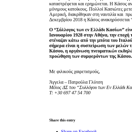
καταστρέφεται και ερημώνεται. Η Κάσος ανα
μόνιμους κατοίκους. Πολλοί Κασιώτες μετ
Αμερική, διακρίθηκαν στη ναυτιλία και πρ
Δεκεμβρίου 2018 η Κάσος ανακηρύσσεται
Ο “Σύλλογος των εν Ελλάδι Κασίων” είν
Ιανουαρίου 1928 στην Αθήνα, την εποχή 
στέναζαν κάτω από την μπότα του Ιταλού
σήμερα είναι η συσπείρωση των μελών τ
Κάσου, η οργάνωση πνευματικών εκδηλώ
προώθηση των συμφερόντων της Κάσου.
Με φιλικούς χαιρετισμούς,
Άγγελα – Πατρούλα Γλύτση
Μέλος ΔΣ του “Συλλόγου των Εν Ελλάδι Κ
Τ: +30 697 47 54 700
Share this entry
Share on Facebook