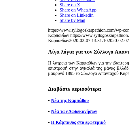
Share on X
Share on WhatsApp
Share on LinkedIn
Share by Mail
https://www.syllogoskarpathion.com/wp-con
Καρπαθίων
https://www.syllogoskarpathion
Καρπαθίων
2020-02-07 13:31:10
2020-02-07
Λίγα λόγια για τον Σύλλογο Απα
Η λατρεία των Καρπαθίων για την ιδιαίτερη 
επιστροφή στην αγκαλιά της μάνας Ελλάδα
μακρυνό 1895 το Σύλλογο Απανταχού Καρ
Διαβάστε περισσότερα
•
Νέα της Καρπάθου
•
Νέα των Δωδεκανήσων
•
Η Κάρπαθος στο εξωτερικό