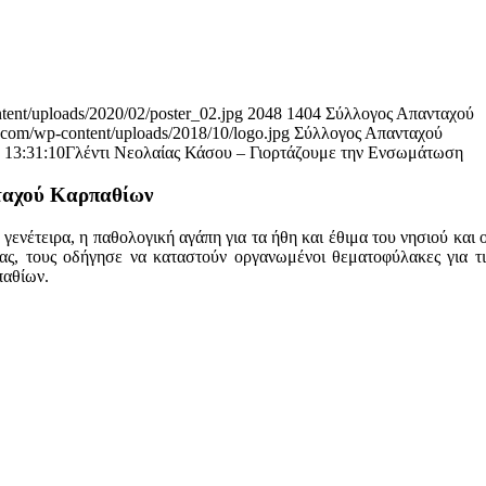
tent/uploads/2020/02/poster_02.jpg
2048
1404
Σύλλογος Απανταχού
.com/wp-content/uploads/2018/10/logo.jpg
Σύλλογος Απανταχού
 13:31:10
Γλέντι Νεολαίας Κάσου – Γιορτάζουμε την Ενσωμάτωση
νταχού Καρπαθίων
γενέτειρα, η παθολογική αγάπη για τα ήθη και έθιμα του νησιού και 
ς, τους οδήγησε να καταστούν οργανωμένοι θεματοφύλακες για τις
παθίων.