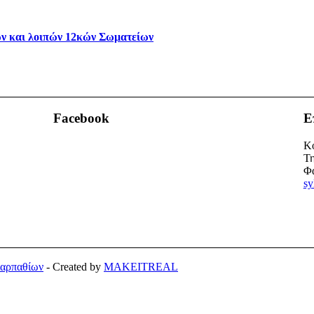
ν και λοιπών 12κών Σωματείων
Facebook
Ε
Κο
Τη
Φα
sy
Καρπαθίων
- Created by
MAKEITREAL