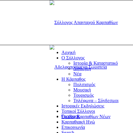
Αρχική
Ο Σύλλογος
Ιστορία & Καταστατικό
Διοίκηση
Νέα
Η Κάρπαθος
Πολιτισμός
Μουσική
Τουρισμός
Τηλέφωνα – Σύνδεσμοι
Ιστορικές Εκδηλώσεις
Τοπικοί Σύλλογοι
Facebook
Όμιλος Καρπαθίων Νέων
Καρπαθιακή Ηχώ
Επικοινωνία
Search