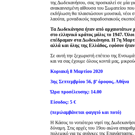
της Δωδεκανήσου, σας προσκαλεί σε μία γι
ανακαινισμένη αίθουσα του Σωματείου που 
εκδήλωση θα πλαισιώσουν μουσικά, νέοι συ
λαούτα, μοναδικούς παραδοσιακούς σκοπούς
Τα Δωδεκάνησα ήταν από αρχαιοτάτων χ
στο ελληνικό κράτος μόλις το 1947. Όλοι
επέδραμαν στα Δωδεκάνησα. Η 7η Μαρτίο
αλλά και όλης της Ελλάδος, εφόσον ήταν
Σε αυτή την ξεχωριστή επέτειο της Ενσωμάτ
και να σας έχουμε όλους κοντά μας, μικρούς
Κυριακή 8 Μαρτίου 2020
3ης Σεπτεμβρίου 56, β’ όροφος, Αθήνα
Ώρα προσέλευσης: 14.00
Είσοδος: 5 €
(περιλαμβάνεται φαγητό και ποτό)
Η Κάσος το νοτιότερο νησί της Δωδεκανήσο
δύναμη. Στις αρχές του 19ου αιώνα απαριθ
πολεμικό για τις ανάγκες της Επανάστασης.