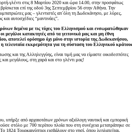
ορτή-γλέντι στις 8 Μαρτίου 2020 και ώρα 14.00, στην προσφάτως
βρίσκεται επί της οδού 3ης Σεπτεμβρίου 56 στην Αθήνα. Την
μπατριώτες μας – γλεντιστές απ΄όλη τη Δωδεκάνησο, με λύρες,
 και αυτοσχέδιες “μαντινάες”.
ρόνων δεμένα με τις τύχες του Ελληνισμού και ενσωματώθηκαν
 οι μεγάλοι κατακτητές από τα γειτονικά μας και μη έθνη
υ, αποτελεί ορόσημο όχι μόνο στην ιστορία της Δωδεκανήσου,
 η τελευταία εκκρεμότητα για τη σύσταση του Ελληνικού κράτους
ωσης και της Αλληλεγγύης, είναι τιμή μας να είμαστε οικοδεσπότες
 και μεγάλους, στη χαρά και στο γλέντι μας!
υ, υπήρξε από αρχαιοτάτων χρόνων αξιόλογη ναυτική και εμπορική
μούσε στόλο με 700 περίπου πλοία που στη συνέχεια μετατράπηκε σε
 Το 1824 Τουρκαιγύπτιοι εισβάλουν στο νησί, όπου λεηλατείται,