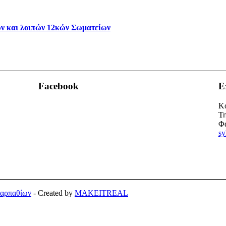
ν και λοιπών 12κών Σωματείων
Facebook
Ε
Κο
Τη
Φα
sy
Καρπαθίων
- Created by
MAKEITREAL