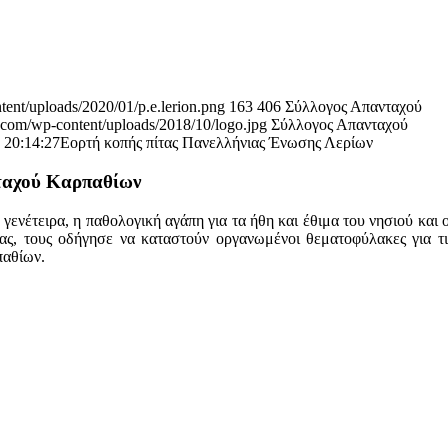
ent/uploads/2020/01/p.e.lerion.png
163
406
Σύλλογος Απανταχού
.com/wp-content/uploads/2018/10/logo.jpg
Σύλλογος Απανταχού
 20:14:27
Εορτή κοπής πίτας Πανελλήνιας Ένωσης Λερίων
νταχού Καρπαθίων
γενέτειρα, η παθολογική αγάπη για τα ήθη και έθιμα του νησιού και 
ς, τους οδήγησε να καταστούν οργανωμένοι θεματοφύλακες για τις
παθίων.