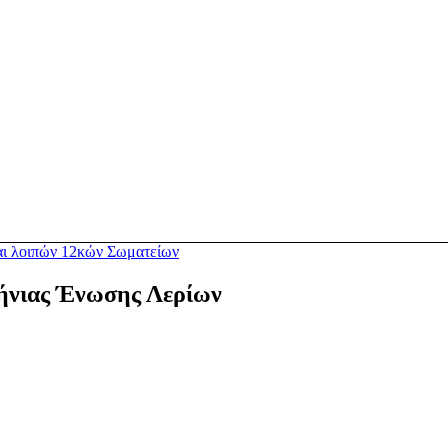
αι λοιπών 12κών Σωματείων
ήνιας Ένωσης Λερίων