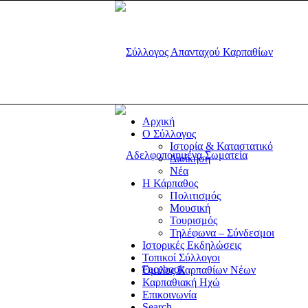
Αρχική
Ο Σύλλογος
Ιστορία & Καταστατικό
Διοίκηση
Νέα
Η Κάρπαθος
Πολιτισμός
Μουσική
Τουρισμός
Τηλέφωνα – Σύνδεσμοι
Ιστορικές Εκδηλώσεις
Τοπικοί Σύλλογοι
Facebook
Όμιλος Καρπαθίων Νέων
Καρπαθιακή Ηχώ
Επικοινωνία
Search