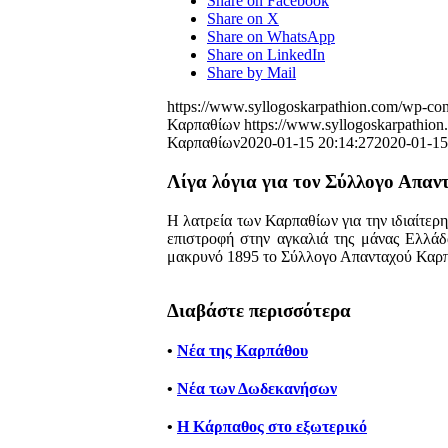
Share on Facebook
Share on X
Share on WhatsApp
Share on LinkedIn
Share by Mail
https://www.syllogoskarpathion.com/wp-cont
Καρπαθίων
https://www.syllogoskarpathion
Καρπαθίων
2020-01-15 20:14:27
2020-01-15
Λίγα λόγια για τον Σύλλογο Απα
Η λατρεία των Καρπαθίων για την ιδιαίτερη 
επιστροφή στην αγκαλιά της μάνας Ελλάδα
μακρυνό 1895 το Σύλλογο Απανταχού Καρ
Διαβάστε περισσότερα
•
Νέα της Καρπάθου
•
Νέα των Δωδεκανήσων
•
Η Κάρπαθος στο εξωτερικό