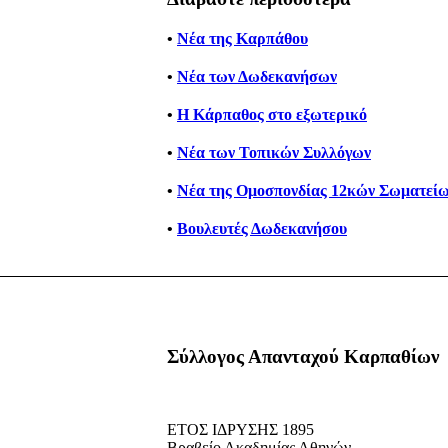
•
Νέα της Καρπάθου
•
Νέα των Δωδεκανήσων
•
Η Κάρπαθος στο εξωτερικό
•
Νέα των Τοπικών Συλλόγων
•
Νέα της Ομοσπονδίας 12κών Σωματείω
•
Βουλευτές Δωδεκανήσου
Σύλλογος Απανταχού Καρπαθίων
ΕΤΟΣ ΙΔΡΥΣΗΣ 1895
Βραβείο Ακαδημίας Αθηνών