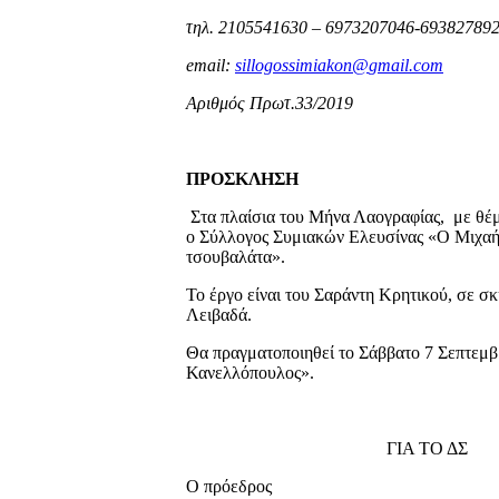
τηλ. 2105541630 – 6973207046-69382789
email
:
sillogossimiakon
@
gmail
.
com
Αριθμός Πρωτ.
33/2019 Ελευσί
ΠΡΟΣΚΛΗΣΗ
Στα πλαίσια του Μήνα Λαογραφίας, με θ
ο Σύλλογος Συμιακών Ελευσίνας «Ο Μιχαή
τσουβαλάτα».
Το έργο είναι του Σαράντη Κρητικού, σε σ
Λειβαδά.
Θα πραγματοποιηθεί το Σάββατο 7 Σεπτεμβ
Κανελλόπο
ΓΙΑ ΤΟ ΔΣ
Ο πρόεδρος Η γ