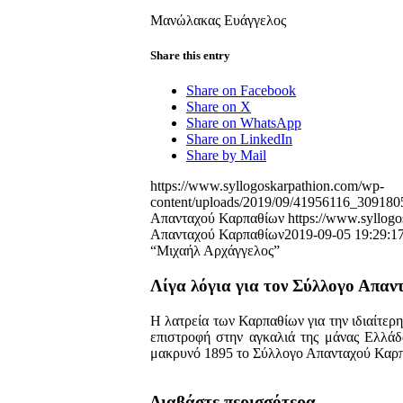
Μανώλακας Ευάγγελος 
Share this entry
Share on Facebook
Share on X
Share on WhatsApp
Share on LinkedIn
Share by Mail
https://www.syllogoskarpathion.com/wp-
content/uploads/2019/09/41956116_3091
Απανταχού Καρπαθίων
https://www.syllogo
Απανταχού Καρπαθίων
2019-09-05 19:29:1
“Μιχαήλ Αρχάγγελος”
Λίγα λόγια για τον Σύλλογο Απα
Η λατρεία των Καρπαθίων για την ιδιαίτερη 
επιστροφή στην αγκαλιά της μάνας Ελλάδα
μακρυνό 1895 το Σύλλογο Απανταχού Καρ
Διαβάστε περισσότερα