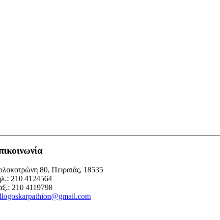
πικοινωνία
λοκοτρώνη 80, Πειραιάς, 18535
λ.: 210 4124564
ξ.: 210 4119798
llogoskarpathion@gmail.com