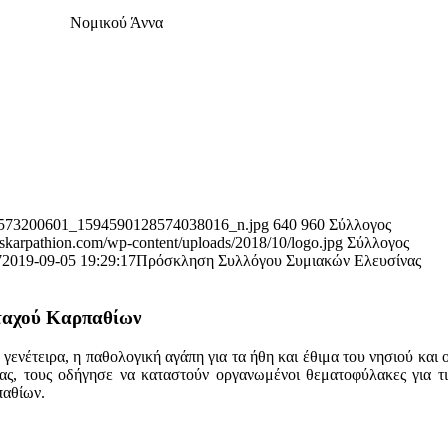
Νομικού Άννα
80573200601_1594590128574038016_n.jpg
640
960
Σύλλογος
skarpathion.com/wp-content/uploads/2018/10/logo.jpg
Σύλλογος
7
2019-09-05 19:29:17
Πρόσκληση Συλλόγου Συμιακών Ελευσίνας
νταχού Καρπαθίων
γενέτειρα, η παθολογική αγάπη για τα ήθη και έθιμα του νησιού και 
ς, τους οδήγησε να καταστούν οργανωμένοι θεματοφύλακες για τις
παθίων.