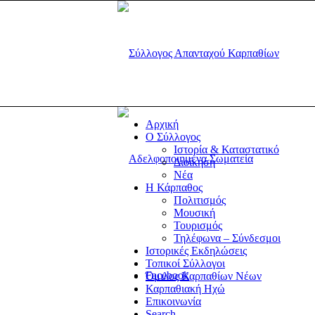
Αρχική
Ο Σύλλογος
Ιστορία & Καταστατικό
Διοίκηση
Νέα
Η Κάρπαθος
Πολιτισμός
Μουσική
Τουρισμός
Τηλέφωνα – Σύνδεσμοι
Ιστορικές Εκδηλώσεις
Τοπικοί Σύλλογοι
Facebook
Όμιλος Καρπαθίων Νέων
Καρπαθιακή Ηχώ
Επικοινωνία
Search