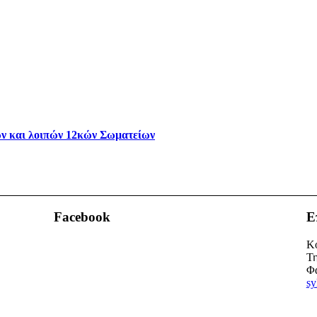
ν και λοιπών 12κών Σωματείων
Facebook
Ε
Κο
Τη
Φα
sy