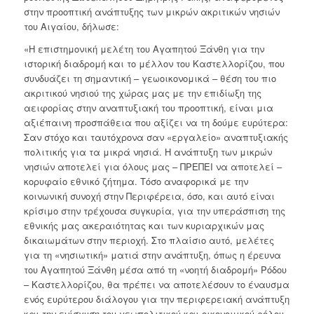
στην προοπτική ανάπτυξης των μικρών ακριτικών νησιών
του Αιγαίου, δήλωσε:
«Η επιστημονική μελέτη του Αγαπητού Ξάνθη για την
ιστορική διαδρομή και το μέλλον του Καστελλορίζου, που
συνδυάζει τη σημαντική – γεωοικονομικά – θέση του πιο
ακριτικού νησιού της χώρας μας με την επιδίωξη της
αειφορίας στην αναπτυξιακή του προοπτική, είναι μια
αξιέπαινη προσπάθεια που αξίζει να τη δούμε ευρύτερα:
Σαν στόχο και ταυτόχρονα σαν «εργαλείο» αναπτυξιακής
πολιτικής για τα μικρά νησιά. Η ανάπτυξη των μικρών
νησιών αποτελεί για όλους μας – ΠΡΕΠΕΙ να αποτελεί –
κορυφαίο εθνικό ζήτημα. Τόσο αναφορικά με την
κοινωνική συνοχή στην Περιφέρεια, όσο, και αυτό είναι
κρίσιμο στην τρέχουσα συγκυρία, για την υπεράσπιση της
εθνικής μας ακεραιότητας και των κυριαρχικών μας
δικαιωμάτων στην περιοχή. Στο πλαίσιο αυτό, μελέτες
για τη «νησιωτική» ματιά στην ανάπτυξη, όπως η έρευνα
του Αγαπητού Ξάνθη μέσα από τη «νοητή διαδρομή» Ρόδου
– Καστελλορίζου, θα πρέπει να αποτελέσουν το έναυσμα
ενός ευρύτερου διάλογου για την περιφερειακή ανάπτυξη
και την ενίσχυση του γεωπολιτικού και οικονομικού ρόλου