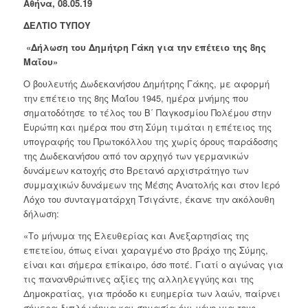
Αθήνα,
08
.05.19
ΔΕΛΤΙΟ ΤΥΠΟΥ
«Δήλωση του Δημήτρη Γάκη για την επέτειο της 8ης
Μαΐου»
Ο βουλευτής Δωδεκανήσου Δημήτρης Γάκης, με αφορμή
την επέτειο της 8ης Μαΐου 1945, ημέρα μνήμης που
σηματοδότησε το τέλος του Β΄ Παγκοσμίου Πολέμου στην
Ευρώπη και ημέρα που στη Σύμη τιμάται η επέτειος της
υπογραφής του Πρωτοκόλλου της χωρίς όρους παράδοσης
της Δωδεκανήσου από τον αρχηγό των γερμανικών
δυνάμεων κατοχής στο Βρετανό αρχιστράτηγο των
συμμαχικών δυνάμεων της Μέσης Ανατολής και στον Ιερό
Λόχο του συνταγματάρχη Τσιγάντε, έκανε την ακόλουθη
δήλωση:
«Το μήνυμα της Ελευθερίας και Ανεξαρτησίας της
επετείου, όπως είναι χαραγμένο στο βράχο της Σύμης,
είναι και σήμερα επίκαιρο, όσο ποτέ. Γιατί ο αγώνας για
τις πανανθρώπινες αξίες της αλληλεγγύης και της
Δημοκρατίας, για πρόοδο κι ευημερία των λαών, παίρνει
σήμερα διπλό νόημα και σημασία όχι μόνο για τους