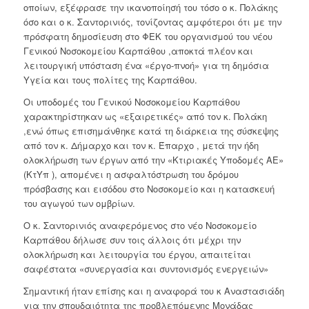
οποίων, εξέφρασε την ικανοποίησή του τόσο ο κ. Πολάκης
όσο και ο κ. Σαντορινιός, τονίζοντας αμφότεροι ότι με την
πρόσφατη δημοσίευση στο ΦΕΚ του οργανισμού του νέου
Γενικού Νοσοκομείου Καρπάθου ,αποκτά πλέον και
λειτουργική υπόσταση ένα «έργο-πνοή» για τη δημόσια
Υγεία και τους πολίτες της Καρπάθου.
Οι υποδομές του Γενικού Νοσοκομείου Καρπάθου
χαρακτηρίστηκαν ως «εξαιρετικές» από τον κ. Πολάκη
,ενώ όπως επισημάνθηκε κατά τη διάρκεια της σύσκεψης
από τον κ. Δήμαρχο και τον κ. Έπαρχο , μετά την ήδη
ολοκλήρωση των έργων από την «Κτιριακές Υποδομές ΑΕ»
(ΚτΥπ ), απομένει η ασφαλτόστρωση του δρόμου
πρόσβασης και εισόδου στο Νοσοκομείο και η κατασκευή
του αγωγού των ομβρίων.
Ο κ. Σαντορινιός αναφερόμενος στο νέο Νοσοκομείο
Καρπάθου δήλωσε συν τοις άλλοις ότι μέχρι την
ολοκλήρωση και λειτουργία του έργου, απαιτείται
σαφέστατα «συνεργασία και συντονισμός ενεργειών»
Σημαντική ήταν επίσης και η αναφορά του κ Αναστασιάδη
για την σπουδαιότητα της προβλεπόμενης Μονάδας