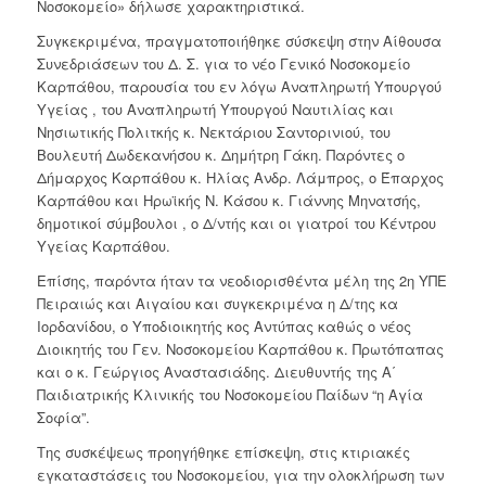
Νοσοκομείο» δήλωσε χαρακτηριστικά.
Συγκεκριμένα, πραγματοποιήθηκε σύσκεψη στην Αίθουσα
Συνεδριάσεων του Δ. Σ. για το νέο Γενικό Νοσοκομείο
Καρπάθου, παρουσία του εν λόγω Αναπληρωτή Υπουργού
Υγείας , του Αναπληρωτή Υπουργού Ναυτιλίας και
Νησιωτικής Πολιτκής κ. Νεκτάριου Σαντορινιού, του
Βουλευτή Δωδεκανήσου κ. Δημήτρη Γάκη. Παρόντες ο
Δήμαρχος Καρπάθου κ. Ηλίας Ανδρ. Λάμπρος, ο Έπαρχος
Καρπάθου και Ηρωϊκής Ν. Κάσου κ. Γιάννης Μηνατσής,
δημοτικοί σύμβουλοι , ο Δ/ντής και οι γιατροί του Κέντρου
Υγείας Καρπάθου.
Επίσης, παρόντα ήταν τα νεοδιορισθέντα μέλη της 2η ΥΠΕ
Πειραιώς και Αιγαίου και συγκεκριμένα η Δ/της κα
Ιορδανίδου, ο Υποδιοικητής κος Αντύπας καθώς ο νέος
Διοικητής του Γεν. Νοσοκομείου Καρπάθου κ. Πρωτόπαπας
και ο κ. Γεώργιος Αναστασιάδης. Διευθυντής της Α΄
Παιδιατρικής Κλινικής του Νοσοκομείου Παίδων “η Αγία
Σοφία”.
Της συσκέψεως προηγήθηκε επίσκεψη, στις κτιριακές
εγκαταστάσεις του Νοσοκομείου, για την ολοκλήρωση των