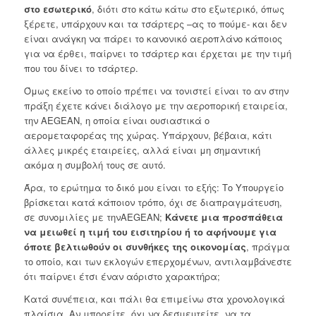
στο εσωτερικό
, διότι στο κάτω κάτω στο εξωτερικό, όπως
ξέρετε, υπάρχουν και τα τσάρτερς –ας το πούμε- και δεν
είναι ανάγκη να πάρει το κανονικό αεροπλάνο κάποιος
για να έρθει, παίρνει το τσάρτερ και έρχεται με την τιμή
που του δίνει το τσάρτερ.
Όμως εκείνο το οποίο πρέπει να τονιστεί είναι το αν στην
πράξη έχετε κάνει διάλογο με την αεροπορική εταιρεία,
την AEGEAN, η οποία είναι ουσιαστικά ο
αερομεταφορέας της χώρας. Υπάρχουν, βέβαια, κάτι
άλλες μικρές εταιρείες, αλλά είναι μη σημαντική
ακόμα η συμβολή τους σε αυτό.
Άρα, το ερώτημα το δικό μου είναι το εξής: Το Υπουργείο
βρίσκεται κατά κάποιον τρόπο, όχι σε διαπραγμάτευση,
σε συνομιλίες με τηνAEGEAN;
Κάνετε μια προσπάθεια
να μειωθεί η τιμή του εισιτηρίου ή το αφήνουμε για
όποτε βελτιωθούν οι συνθήκες της οικονομίας
, πράγμα
το οποίο, και των εκλογών επερχομένων, αντιλαμβάνεστε
ότι παίρνει έτσι έναν αόριστο χαρακτήρα;
Κατά συνέπεια, και πάλι θα επιμείνω στα χρονολογικά
πλαίσια. Αν μπορείτε, όχι να δεσμευτείτε, να τα