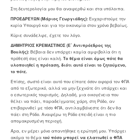
Στη δευτερολογία μου θα αναφερθώ και στα υπόλοιπα.
ΠΡΟΕΔΡΕΥΩΝ (Μάριος Γεωργιάδης):
Ευχαριστούμε την
κυρία Υπουργό και για την οικονομία στον χρόνο βεβαίως.
Κύριε συνάδελφε, έχετε τον λόγο.
ΔΗΜΗΤΡΙΟΣ ΚΡΕΜΑΣΤΙΝΟΣ (Ε΄ Αντιπρόεδρος της
Βουλής):
Βέβαια δεν υπάρχει καμία αμφιβολία ότι η
πρόθεσή σας είναι καλή.
Το θέμα είναι όμως πότε θα
υλοποιηθεί η πρόταση, διότι αυτό είναι το ζητούμενο,
το πότε.
Επίσης, σωστό είναι αυτό που είπατε όσον αφορά τον ΦΠΑ
από το εξωτερικό, αλλά να μην ξεχνάτε ότι υπάρχει και
ο εσωτερικός τουρισμός. Δηλαδή, μια οικογένεια που
θέλει να πάει, παραδείγματος χάρη, στη Ρόδο, αν
επιβαρυνθεί με τόσο ΦΠΑ, αντιλαμβάνεστε ότι δεν θα
πάει στη Ρόδο. Αναφέρω τη Ρόδο επειδή είναι η πιο
απομακρυσμένη περιοχή.
Άρα, εν μέρει μόνο απαντήθηκε η ερώτησή μου. Υπάρχει
ακόμα το θέμα
τού πόσο μπορεί να ελαττωθεί ο ΦΠΑ