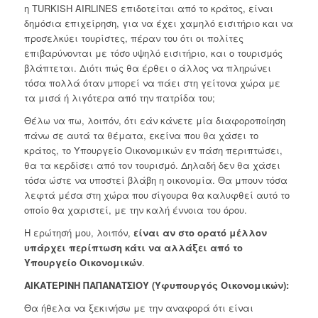
η TURKISH AIRLINES επιδοτείται από το κράτος, είναι
δημόσια επιχείρηση, για να έχει χαμηλό εισιτήριο και να
προσελκύει τουρίστες, πέραν του ότι οι πολίτες
επιβαρύνονται με τόσο υψηλό εισιτήριο, και ο τουρισμός
βλάπτεται. Διότι πώς θα έρθει ο άλλος να πληρώνει
τόσα πολλά όταν μπορεί να πάει στη γείτονα χώρα με
τα μισά ή λιγότερα από την πατρίδα του;
Θέλω να πω, λοιπόν, ότι εάν κάνετε μία διαφοροποίηση
πάνω σε αυτά τα θέματα, εκείνα που θα χάσει το
κράτος, το Υπουργείο Οικονομικών εν πάση περιπτώσει,
θα τα κερδίσει από τον τουρισμό. Δηλαδή δεν θα χάσει
τόσα ώστε να υποστεί βλάβη η οικονομία. Θα μπουν τόσα
λεφτά μέσα στη χώρα που σίγουρα θα καλυφθεί αυτό το
οποίο θα χαριστεί, με την καλή έννοια του όρου.
Η ερώτησή μου, λοιπόν,
είναι αν στο ορατό μέλλον
υπάρχει περίπτωση κάτι να αλλάξει από το
Υπουργείο Οικονομικών
.
ΑΙΚΑΤΕΡΙΝΗ ΠΑΠΑΝΑΤΣΙΟΥ (Υφυπουργός Οικονομικών):
Θα ήθελα να ξεκινήσω με την αναφορά ότι είναι