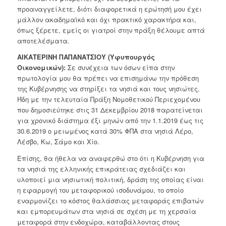
προαναγγείλετε, διότι διαφορετικά η ερώτησή μου έχει
μάλλον ακαδημαϊκό και όχι πρακτικό χαρακτήρα και,
όπως ξέρετε, εμείς οι γιατροί στην πράξη θέλουμε απτά
αποτελέσματα.
ΑΙΚΑΤΕΡΙΝΗ ΠΑΠΑΝΑΤΣΙΟΥ (Υφυπουργός
Οικονομικών):
Σε συνέχεια των όσων είπα στην
πρωτολογία μου θα πρέπει να επισημάνω την πρόθεση
της Κυβέρνησης να στηρίξει τα νησιά και τους νησιώτες.
Ήδη με την τελευταία Πράξη Νομοθετικού Περιεχομένου
που δημοσιεύτηκε στις 31 Δεκεμβρίου 2018 παρατείνεται
για χρονικό διάστημα έξι μηνών από την 1.1.2019 έως τις
30.6.2019 ο μειωμένος κατά 30% ΦΠΑ στα νησιά Λέρο,
Λέσβο, Κω, Σάμο και Χίο.
Επίσης, θα ήθελα να αναφερθώ στο ότι η Κυβέρνηση για
τα νησιά της ελληνικής επικράτειας σχεδιάζει και
υλοποιεί μια νησιωτική πολιτική, δράση της οποίας είναι
η εφαρμογή του μεταφορικού ισοδυνάμου, το οποίο
εναρμονίζει το κόστος θαλάσσιας μεταφοράς επιβατών
και εμπορευμάτων στα νησιά σε σχέση με τη χερσαία
μεταφορά στην ενδοχώρα, καταβάλλοντας στους