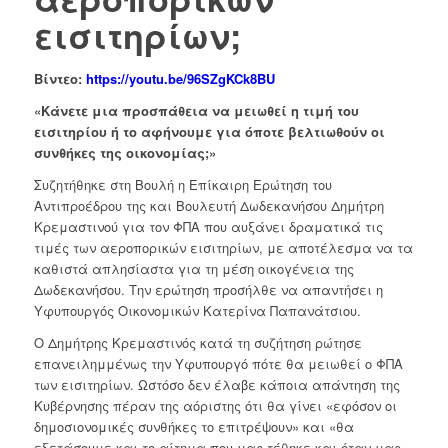
εισιτηρίων;
Βίντεο:
https://youtu.be/96SZgKCk8BU
«Κάνετε μια προσπάθεια να μειωθεί η τιμή του
εισιτηρίου ή το αφήνουμε για όποτε βελτιωθούν οι
συνθήκες της οικονομίας;»
Συζητήθηκε στη Βουλή η Επίκαιρη Ερώτηση του
Αντιπροέδρου της και Βουλευτή Δωδεκανήσου Δημήτρη
Κρεμαστινού για τον ΦΠΑ που αυξάνει δραματικά τις
τιμές των αεροπορικών εισιτηρίων, με αποτέλεσμα να τα
καθιστά απλησίαστα για τη μέση οικογένεια της
Δωδεκανήσου. Την ερώτηση προσήλθε να απαντήσει η
Υφυπουργός Οικονομικών Κατερίνα Παπανάτσιου.
Ο Δημήτρης Κρεμαστινός κατά τη συζήτηση ρώτησε
επανειλημμένως την Υφυπουργό πότε θα μειωθεί ο ΦΠΑ
των εισιτηρίων. Ωστόσο δεν έλαβε κάποια απάντηση της
Κυβέρνησης πέραν της αόριστης ότι θα γίνει «εφόσον οι
δημοσιονομικές συνθήκες το επιτρέψουν» και «θα
εξετάσουμε και το αίτημα που μας τέθηκε και όταν μας